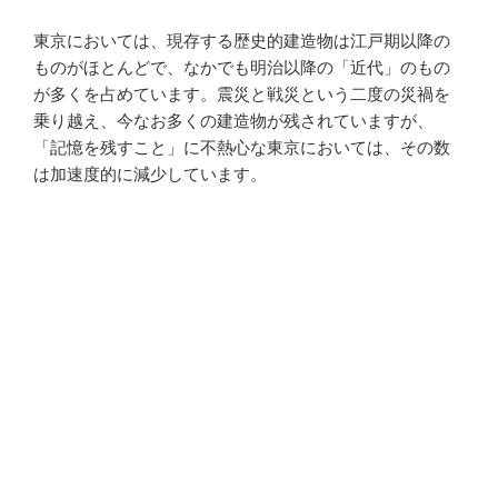
東京においては、現存する歴史的建造物は江戸期以降の
ものがほとんどで、なかでも明治以降の「近代」のもの
が多くを占めています。震災と戦災という二度の災禍を
乗り越え、今なお多くの建造物が残されていますが、
「記憶を残すこと」に不熱心な東京においては、その数
は加速度的に減少しています。
東京は広く、多様であり、人口や産業の集積地としての
イメージが先行しますが、島しょ部もあれば山間部もあ
り、超高層建築もあれば茅葺の民家もあります。こうい
った多様な存在に対して、ヘリテージとしての評価や持
続性を、いかに獲得できるか、その答えは簡単に出せな
いし、出すべきでもありません。
「東京ヘリテージマネージャーの会」が、この回答を模
索するため、HM・建築士だけでなく、市民や専門家とも
連携し得るプラットフォームとなること。その可能性を
念頭に、まずはHM自身の資質向上と、その職能の確立に