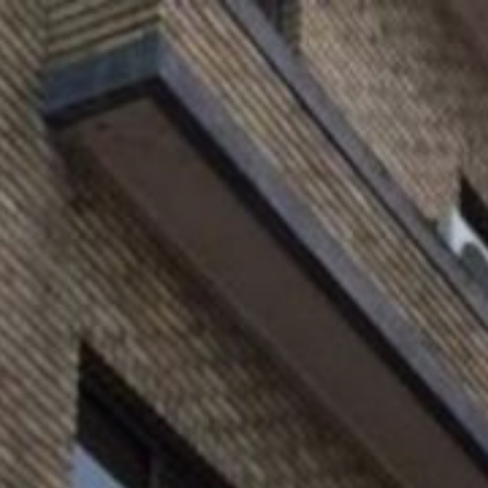
コ
ン
テ
ン
ツ
へ
ス
キ
ッ
プ